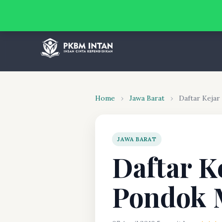
Home
›
Jawa Barat
›
Daftar Kejar
JAWA BARAT
Daftar K
Pondok M