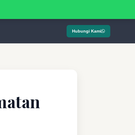
Hubungi Kami
matan
i