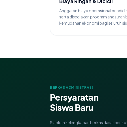
Biaya Ringan & Dicicil
Anggaran biaya operasional pendidi
serta disediakan program angsuran
kemudahan ekonomi bagi seluruh si
BERKAS ADMINISTRASI
Persyaratan
Siswa Baru
Siapkan kelengkapan berkas dasar beriku