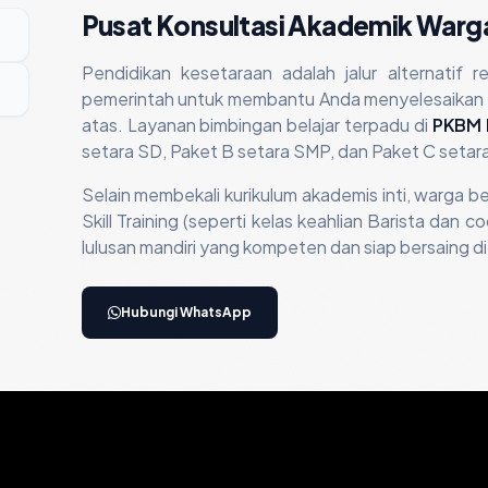
Pusat Konsultasi Akademik Warga
Pendidikan kesetaraan adalah jalur alternatif 
pemerintah untuk membantu Anda menyelesaikan w
atas. Layanan bimbingan belajar terpadu di
PKBM 
setara SD, Paket B setara SMP, dan Paket C setar
Selain membekali kurikulum akademis inti, warga be
Skill Training (seperti kelas keahlian Barista da
lulusan mandiri yang kompeten dan siap bersaing di 
Hubungi WhatsApp