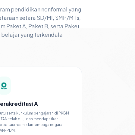
gram pendidikan nonformal yang
taraan setara SD/MI, SMP/MTs,
Paket A, Paket B, serta Paket
a belajar yang terkendala
erakreditasi A
utu serta kurikulum pengajaran di PKBM
NTAN telah diuji dan mendapatkan
kreditasi resmi dari lembaga negara
AN-PDM.