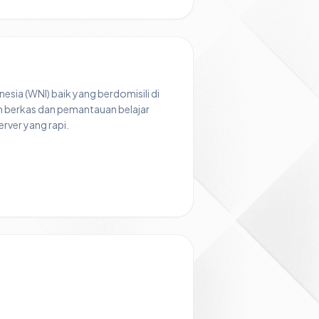
esia (WNI) baik yang berdomisili di
n berkas dan pemantauan belajar
rver yang rapi.