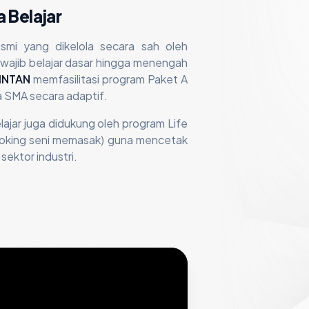
 Belajar
resmi yang dikelola secara sah oleh
ajib belajar dasar hingga menengah
INTAN
memfasilitasi program Paket A
a SMA secara adaptif.
lajar juga didukung oleh program Life
n cooking seni memasak) guna mencetak
sektor industri.