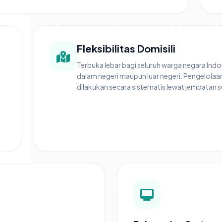
Fleksibilitas Domisili
Terbuka lebar bagi seluruh warga negara Indon
dalam negeri maupun luar negeri. Pengelolaa
dilakukan secara sistematis lewat jembatan se