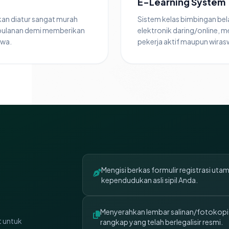
E-Learning System
kan diatur sangat murah
Sistem kelas bimbingan bel
 bulanan demi memberikan
elektronik daring/online, me
swa.
pekerja aktif maupun wiras
Mengisi berkas formulir registrasi uta
kependudukan asli sipil Anda.
Menyerahkan lembar salinan/fotokopi i
t untuk
rangkap yang telah berlegalisir resmi.