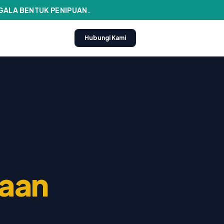
EGALA BENTUK PENIPUAN.
Hubungi Kami
raan