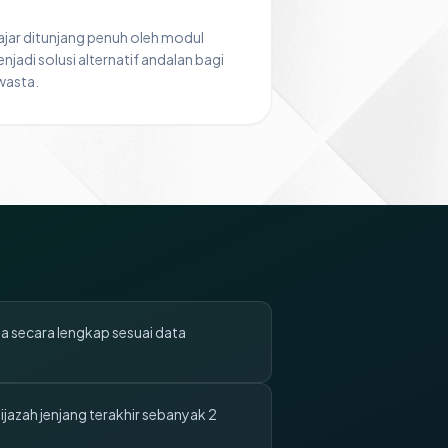
ajar ditunjang penuh oleh modul
njadi solusi alternatif andalan bagi
wasta.
ma secara lengkap sesuai data
jazah jenjang terakhir sebanyak 2