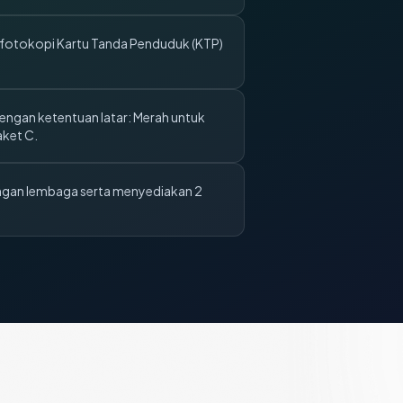
 fotokopi Kartu Tanda Penduduk (KTP)
engan ketentuan latar: Merah untuk
aket C.
angan lembaga serta menyediakan 2