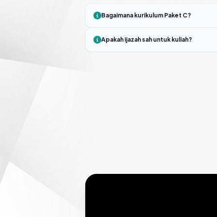
Bagaimana kurikulum Paket C?
Apakah ijazah sah untuk kuliah?