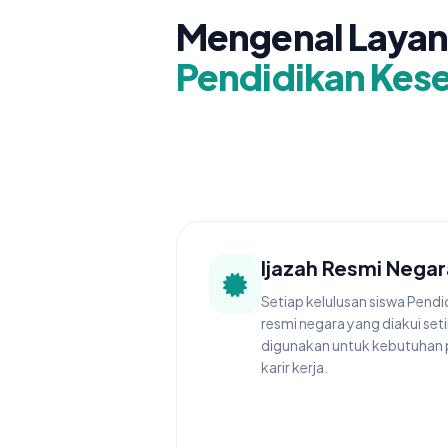
Mengenal Laya
Pendidikan Kes
Ijazah Resmi Negar
Setiap kelulusan siswa Pend
resmi negara yang diakui set
digunakan untuk kebutuhan 
karir kerja.