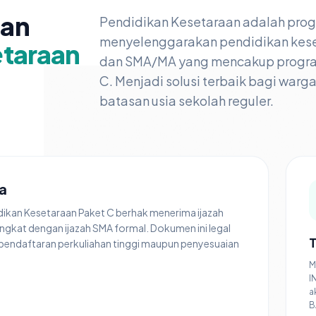
nan
Pendidikan Kesetaraan adalah pro
menyelenggarakan pendidikan kese
etaraan
dan SMA/MA yang mencakup program 
C. Menjadi solusi terbaik bagi warg
batasan usia sekolah reguler.
a
idikan Kesetaraan Paket C berhak menerima ijazah
ingkat dengan ijazah SMA formal. Dokumen ini legal
T
pendaftaran perkuliahan tinggi maupun penyesuaian
M
I
a
B