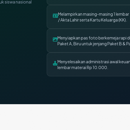
k siswa nasional
Melampirkan masing-masing 1 lembar
/ Akta Lahir serta Kartu Keluarga (KK).
Menyiapkan pas foto berkemeja rapi d
Paket A, Biru untuk jenjang Paket B & P
Menyelesaikan administrasi awal keu
lembar materai Rp 10.000.