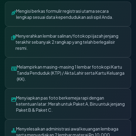
Mengisi berkas formulir registrasi utama secara
lengkap sesuai data kependudukan asli sipil Anda.
Menyerahkan lembar salinan/fotokopi ijazah jenjang
terakhir sebanyak 2 rangkap yang telah berlegalisir
resmi.
Melampirkan masing-masing 1 lembar fotokopi Kartu
Tanda Penduduk (KTP) / Akta Lahir serta Kartu Keluarga
(KK).
Menyiapkan pas foto berkemeja rapi dengan
ketentuan latar: Merah untuk Paket A, Biru untuk jenjang
Paket B & Paket C.
Menyelesaikan administrasi awal keuangan lembaga
serta menyediakan 2 lembar materai Rp 10.000.