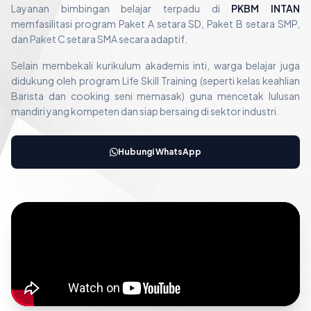
Layanan bimbingan belajar terpadu di
PKBM INTAN
memfasilitasi program Paket A setara SD, Paket B setara SMP,
dan Paket C setara SMA secara adaptif.
Selain membekali kurikulum akademis inti, warga belajar juga
didukung oleh program Life Skill Training (seperti kelas keahlian
Barista dan cooking seni memasak) guna mencetak lulusan
mandiri yang kompeten dan siap bersaing di sektor industri.
Hubungi WhatsApp