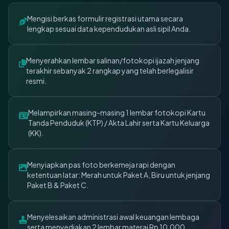
Mengisi berkas formulir registrasi utama secara
lengkap sesuai data kependudukan asli sipil Anda.
Menyerahkan lembar salinan/fotokopi ijazah jenjang
terakhir sebanyak 2 rangkap yang telah berlegalisir
resmi.
Melampirkan masing-masing 1 lembar fotokopi Kartu
Tanda Penduduk (KTP) / Akta Lahir serta Kartu Keluarga
(KK).
Menyiapkan pas foto berkemeja rapi dengan
ketentuan latar: Merah untuk Paket A, Biru untuk jenjang
Paket B & Paket C.
Menyelesaikan administrasi awal keuangan lembaga
serta menyediakan 2 lembar materai Rp 10.000.