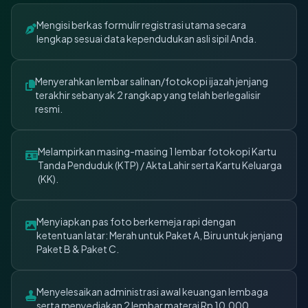
Mengisi berkas formulir registrasi utama secara
lengkap sesuai data kependudukan asli sipil Anda.
Menyerahkan lembar salinan/fotokopi ijazah jenjang
terakhir sebanyak 2 rangkap yang telah berlegalisir
resmi.
Melampirkan masing-masing 1 lembar fotokopi Kartu
Tanda Penduduk (KTP) / Akta Lahir serta Kartu Keluarga
(KK).
Menyiapkan pas foto berkemeja rapi dengan
ketentuan latar: Merah untuk Paket A, Biru untuk jenjang
Paket B & Paket C.
Menyelesaikan administrasi awal keuangan lembaga
serta menyediakan 2 lembar materai Rp 10.000.