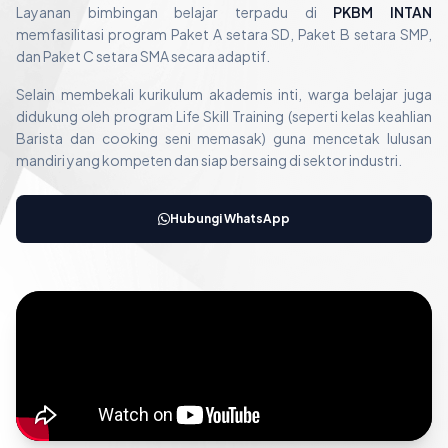
Layanan bimbingan belajar terpadu di
PKBM INTAN
memfasilitasi program Paket A setara SD, Paket B setara SMP,
dan Paket C setara SMA secara adaptif.
Selain membekali kurikulum akademis inti, warga belajar juga
didukung oleh program Life Skill Training (seperti kelas keahlian
Barista dan cooking seni memasak) guna mencetak lulusan
mandiri yang kompeten dan siap bersaing di sektor industri.
Hubungi WhatsApp